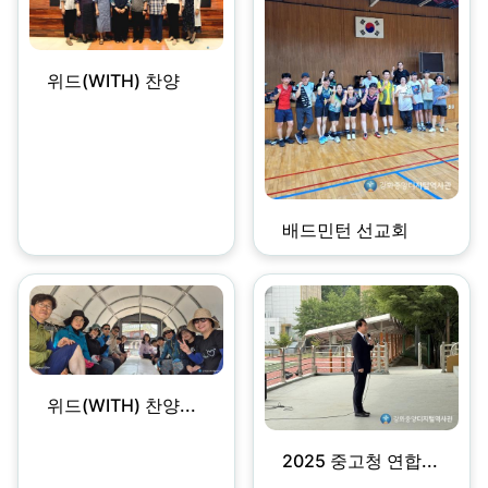
위드(WITH) 찬양
배드민턴 선교회
위드(WITH) 찬양...
2025 중고청 연합...