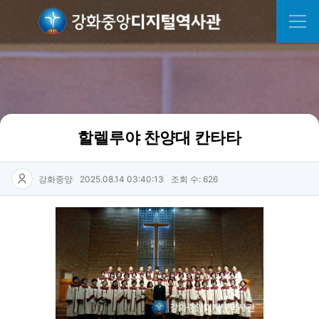
할렐루야 찬양대 칸타타
강화중앙
2025.08.14 03:40:13
조회 수: 626