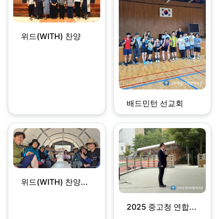
위드(WITH) 찬양
배드민턴 선교회
위드(WITH) 찬양...
2025 중고청 연합...