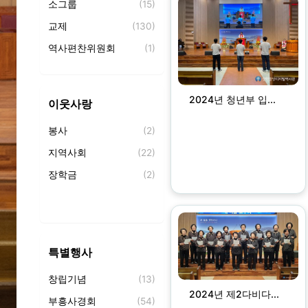
소그룹
(15)
성경암송
(1)
교제
(130)
제자훈련
(72)
역사편찬위원회
(1)
새가족 교육
(2)
잠두유치원
(20)
중앙의 샘
(99)
합일초등학교
(1)
세례식
(9)
2024년 청년부 입...
이웃사랑
덕신고등학교
(30)
잠두언덕의 노래
(106)
봉사
(2)
백향목
(26)
지역사회
(22)
역사서
(19)
장학금
(2)
특별행사
창립기념
(13)
2024년 제2다비다...
부흥사경회
(54)