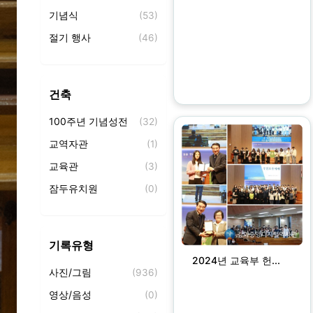
기념식
(53)
절기 행사
(46)
가족 찬양제
(12)
시와 찬양의 밤
(16)
건축
사랑방 찻집
(6)
100주년 기념성전
(32)
세례식
(3)
교역자관
(1)
교육관
(3)
잠두유치원
(0)
기록유형
2024년 교육부 헌...
사진/그림
(936)
영상/음성
(0)