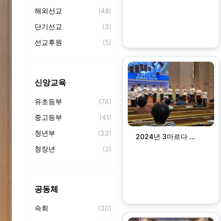
해외선교
(48)
단기선교
(3)
선교후원
(5)
파송
(0)
선교회
(59)
신앙교육
토요전도대
(4)
유초등부
(74)
중고등부
(41)
청년부
(33)
2024년 3마르다 ...
청장년
(2)
교회학교
(31)
성경공부
(0)
공동체
성경필사
(4)
속회
(30)
성경통독
(1)