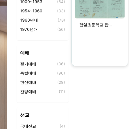
1900~1953
(64)
1954~1960
(33)
1960년대
(78)
합일초등학교 합...
1970년대
(56)
1980년대
(98)
1990년대
(92)
예배
2000년대
(368)
절기예배
(36)
2010년대
(146)
특별예배
(90)
2020년대
(213)
헌신예배
(29)
찬양예배
(11)
성찬식
(2)
찬양
(37)
선교
기도회
(11)
국내선교
(4)