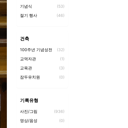
기념식
(53)
절기 행사
(46)
가족 찬양제
(12)
시와 찬양의 밤
(16)
건축
사랑방 찻집
(6)
100주년 기념성전
(32)
세례식
(3)
교역자관
(1)
교육관
(3)
잠두유치원
(0)
기록유형
사진/그림
(936)
영상/음성
(0)