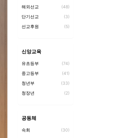
해외선교
(48)
단기선교
(3)
선교후원
(5)
파송
(0)
선교회
(59)
신앙교육
토요전도대
(4)
유초등부
(74)
중고등부
(41)
청년부
(33)
청장년
(2)
교회학교
(31)
성경공부
(0)
공동체
성경필사
(4)
속회
(30)
성경통독
(1)