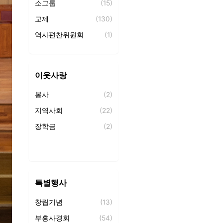
소그룹
(15)
성경암송
(1)
교제
(130)
제자훈련
(72)
역사편찬위원회
(1)
새가족 교육
(2)
잠두유치원
(20)
중앙의 샘
(99)
합일초등학교
(1)
세례식
(9)
이웃사랑
덕신고등학교
(30)
잠두언덕의 노래
(106)
봉사
(2)
백향목
(26)
지역사회
(22)
역사서
(19)
장학금
(2)
특별행사
창립기념
(13)
부흥사경회
(54)