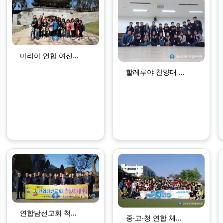
마리아 연합 여선...
할레루야 찬양대 ...
연합남선교회 척...
중·고·청 연합 체...