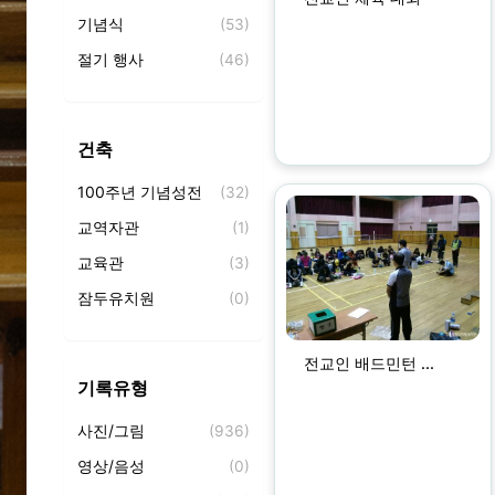
기념식
(53)
절기 행사
(46)
가족 찬양제
(12)
시와 찬양의 밤
(16)
건축
사랑방 찻집
(6)
100주년 기념성전
(32)
세례식
(3)
교역자관
(1)
교육관
(3)
잠두유치원
(0)
전교인 배드민턴 ...
기록유형
사진/그림
(936)
영상/음성
(0)