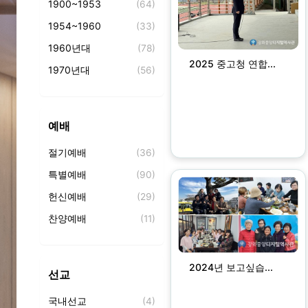
1900~1953
(64)
1954~1960
(33)
1960년대
(78)
2025 중고청 연합...
1970년대
(56)
1980년대
(98)
1990년대
(92)
예배
2000년대
(368)
절기예배
(36)
2010년대
(146)
특별예배
(90)
2020년대
(213)
헌신예배
(29)
찬양예배
(11)
성찬식
(2)
찬양
(37)
2024년 보고싶습...
선교
기도회
(11)
국내선교
(4)