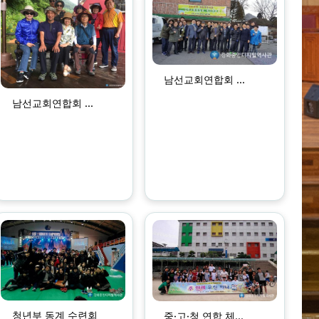
남선교회연합회 ...
남선교회연합회 ...
청년부 동계 수련회
중·고·청 연합 체...