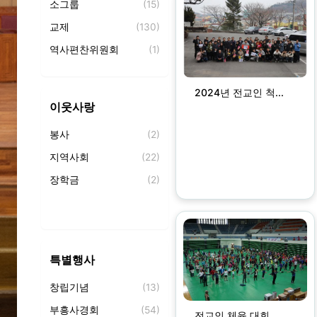
소그룹
(15)
성경암송
(1)
교제
(130)
제자훈련
(72)
역사편찬위원회
(1)
새가족 교육
(2)
잠두유치원
(20)
중앙의 샘
(99)
2024년 전교인 척...
합일초등학교
(1)
세례식
(9)
이웃사랑
덕신고등학교
(30)
잠두언덕의 노래
(106)
봉사
(2)
백향목
(26)
지역사회
(22)
역사서
(19)
장학금
(2)
특별행사
창립기념
(13)
부흥사경회
(54)
전교인 체육 대회