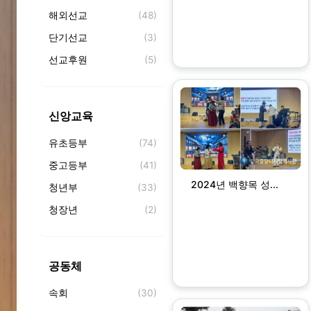
해외선교
(48)
단기선교
(3)
선교후원
(5)
파송
(0)
선교회
(59)
신앙교육
토요전도대
(4)
유초등부
(74)
중고등부
(41)
2024년 백향목 성...
청년부
(33)
청장년
(2)
교회학교
(31)
성경공부
(0)
공동체
성경필사
(4)
속회
(30)
성경통독
(1)