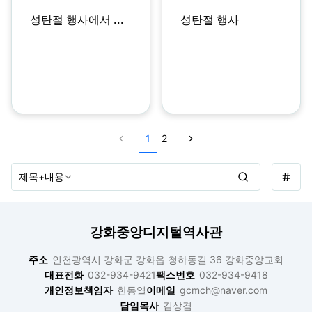
성탄절 행사
성탄절 행사에서 ...
1
2
강화중앙디지털역사관
주소
인천광역시 강화군 강화읍 청하동길 36 강화중앙교회
대표전화
032-934-9421
팩스번호
032-934-9418
개인정보책임자
한동열
이메일
gcmch@naver.com
담임목사
김상겸